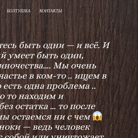
БОЛТУШКА
КОНТАКТЫ
тесь быть одни — и всё. И
й умеет быть один,
диночества…. Мы очень
астье в ком-то .. ищем в
есть одна проблема ..
о то находим и
ез остатка … то после
мы остаемся ни с чем
иноки — ведь человек
 с собой или уничтожает