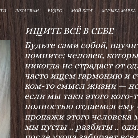
УГИ
INSTAGRAM
ВИДЕО
МОЙ БЛОГ
МУЗЫКА МАРКА
ИЩИТЕ ВСЁ В СЕБЕ
Будьте сами собой, научи
помните: человек, которы
никогда не страдает от о
часто ищем гармонию и сч
ком-то смысл жизни — но 
если мы таки этого кого-т
полностью отдаемся ему б
пропажи этого человека 
мы пусты .. разбиты .. од
после ухода забирает все