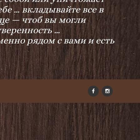
бе … вкладывайте все в
нце — чтоб вы могли
 уверенность …
менно рядом с вами и есть