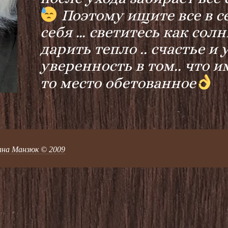
Поэтому ищите все в се
себя … светитесь как сол
дарить тепло .. счастье и
уверенность в том.. что и
то место обетованное
ана Манзюк © 2009